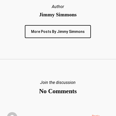
Author
Jimmy Simmons
More Posts By Jimmy Simmons
Join the discussion
No Comments