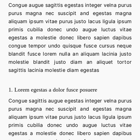
Congue augue sagittis egestas integer velna purus
purus magna nec suscipit and egestas magna
aliquam ipsum vitae purus justo lacus ligula ipsum
primis cubilia donec undo augue luctus vitae
egestas a molestie donec libero sapien dapibus
congue tempor undo quisque fusce cursus neque
blandit fusce lorem nulla an aliquam lacinia justo
molestie blandit justo diam an aliquet tortor
sagittis lacinia molestie diam egestas
1. Lorem egestas a dolor fusce posuere
Congue sagittis augue egestas integer velna purus
purus magna nec suscipit and egestas magna
aliquam ipsum vitae purus justo lacus ligula ipsum
primis cubilia donec undo augue luctus vitae
egestas a molestie donec libero sapien dapibus