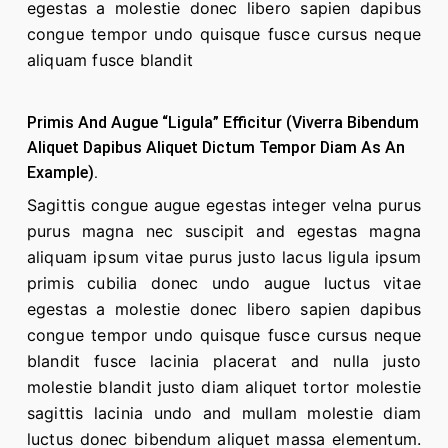
egestas a molestie donec libero sapien dapibus
congue tempor undo quisque fusce cursus neque
aliquam fusce blandit
Primis And Augue “ligula” Efficitur (viverra Bibendum
Aliquet Dapibus Aliquet Dictum Tempor Diam As An
Example).
Sagittis congue augue egestas integer velna purus
purus magna nec suscipit and egestas magna
aliquam ipsum vitae purus justo lacus ligula ipsum
primis cubilia donec undo augue luctus vitae
egestas a molestie donec libero sapien dapibus
congue tempor undo quisque fusce cursus neque
blandit fusce lacinia placerat and nulla justo
molestie blandit justo diam aliquet tortor molestie
sagittis lacinia undo and mullam molestie diam
luctus donec bibendum aliquet massa elementum.