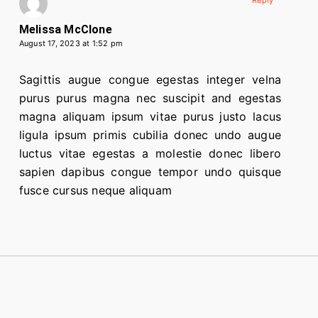
Reply
Melissa McClone
August 17, 2023 at 1:52 pm
Sagittis augue congue egestas integer velna
purus purus magna nec suscipit and egestas
magna aliquam ipsum vitae purus justo lacus
ligula ipsum primis cubilia donec undo augue
luctus vitae egestas a molestie donec libero
sapien dapibus congue tempor undo quisque
fusce cursus neque aliquam