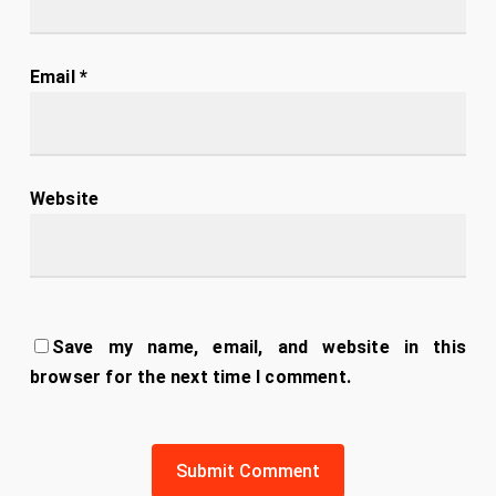
Email
*
Website
Save my name, email, and website in this
browser for the next time I comment.