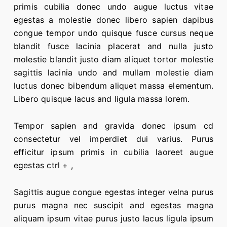
primis cubilia donec undo augue luctus vitae
egestas a molestie donec libero sapien dapibus
congue tempor undo quisque fusce cursus neque
blandit fusce lacinia placerat and nulla justo
molestie blandit justo diam aliquet tortor molestie
sagittis lacinia undo and mullam molestie diam
luctus donec bibendum aliquet massa elementum.
Libero quisque lacus and ligula massa lorem.
Tempor sapien and gravida donec ipsum
cd
consectetur vel imperdiet dui varius. Purus
efficitur ipsum primis in cubilia laoreet augue
egestas
ctrl + ,
Sagittis augue congue egestas integer velna purus
purus magna nec suscipit and egestas magna
aliquam ipsum vitae purus justo lacus ligula ipsum