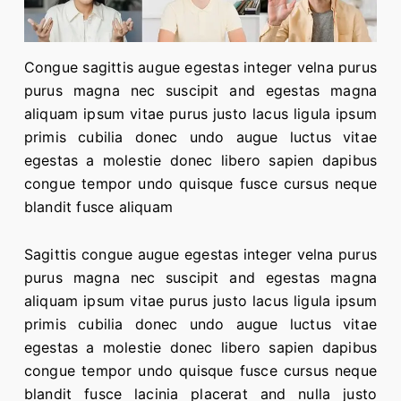
Congue sagittis augue egestas integer velna purus
purus magna nec suscipit and egestas magna
aliquam ipsum vitae purus justo lacus ligula ipsum
primis cubilia donec undo augue luctus vitae
egestas a molestie donec libero sapien dapibus
congue tempor undo quisque fusce cursus neque
blandit fusce aliquam
Sagittis congue augue egestas integer velna purus
purus magna nec suscipit and egestas magna
aliquam ipsum vitae purus justo lacus ligula ipsum
primis cubilia donec undo augue luctus vitae
egestas a molestie donec libero sapien dapibus
congue tempor undo quisque fusce cursus neque
blandit fusce lacinia placerat and nulla justo