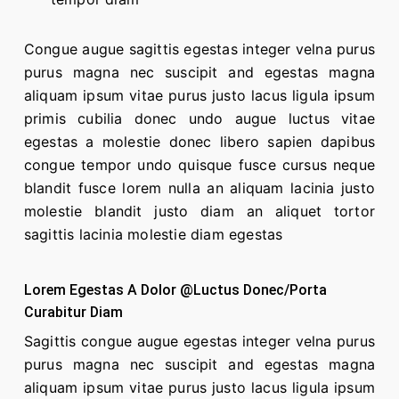
Congue augue sagittis egestas integer velna purus
purus magna nec suscipit and egestas magna
aliquam ipsum vitae purus justo lacus ligula ipsum
primis cubilia donec undo augue luctus vitae
egestas a molestie donec libero sapien dapibus
congue tempor undo quisque fusce cursus neque
blandit fusce lorem nulla an aliquam lacinia justo
molestie blandit justo diam an aliquet tortor
sagittis lacinia molestie diam egestas
Lorem Egestas A Dolor @luctus Donec/porta
Curabitur Diam
Sagittis congue augue egestas integer velna purus
purus magna nec suscipit and egestas magna
aliquam ipsum vitae purus justo lacus ligula ipsum