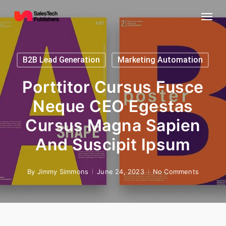
Skip
Menu
to
main
content
B2B Lead Generation
Marketing Automation
Porttitor Cursus Fusce
Neque CEO Egestas
Cursus Magna Sapien
And Suscipit Ipsum
By
Jimmy Simmons
June 24, 2023
No Comments