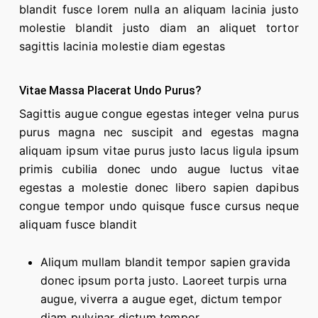
blandit fusce lorem nulla an aliquam lacinia justo
molestie blandit justo diam an aliquet tortor
sagittis lacinia molestie diam egestas
Vitae Massa Placerat Undo Purus?
Sagittis augue congue egestas integer velna purus
purus magna nec suscipit and egestas magna
aliquam ipsum vitae purus justo lacus ligula ipsum
primis cubilia donec undo augue luctus vitae
egestas a molestie donec libero sapien dapibus
congue tempor undo quisque fusce cursus neque
aliquam fusce blandit
Aliqum mullam blandit tempor sapien gravida
donec ipsum porta justo. Laoreet turpis urna
augue, viverra a augue eget, dictum tempor
diam pulvinar dictum tempor