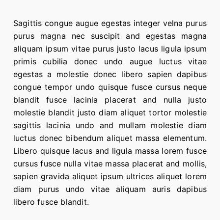
Sagittis congue augue egestas integer velna purus
purus magna nec suscipit and egestas magna
aliquam ipsum vitae purus justo lacus ligula ipsum
primis cubilia donec undo augue luctus vitae
egestas a molestie donec libero sapien dapibus
congue tempor undo quisque fusce cursus neque
blandit fusce lacinia placerat and nulla justo
molestie blandit justo diam aliquet tortor molestie
sagittis lacinia undo and mullam molestie diam
luctus donec bibendum aliquet massa elementum.
Libero quisque lacus and ligula massa lorem fusce
cursus fusce nulla vitae massa placerat and mollis,
sapien gravida aliquet ipsum ultrices aliquet lorem
diam purus undo vitae aliquam auris dapibus
libero fusce blandit.