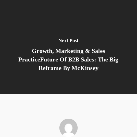
Next Post
Growth, Marketing & Sales
PracticeFuture Of B2B Sales: The Big
Reframe By McKinsey