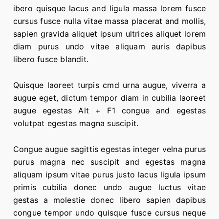
ibero quisque lacus and ligula massa lorem fusce
cursus fusce nulla vitae massa placerat and mollis,
sapien gravida aliquet ipsum ultrices aliquet lorem
diam purus undo vitae aliquam auris dapibus
libero fusce blandit.
Quisque laoreet turpis
cmd
urna augue, viverra a
augue eget, dictum tempor diam in cubilia laoreet
augue egestas
Alt + F1
congue and egestas
volutpat egestas magna suscipit.
Congue augue sagittis egestas integer velna purus
purus magna nec suscipit and egestas magna
aliquam ipsum vitae purus justo lacus ligula ipsum
primis cubilia donec undo augue luctus vitae
gestas a molestie donec libero sapien dapibus
congue tempor undo quisque fusce cursus neque